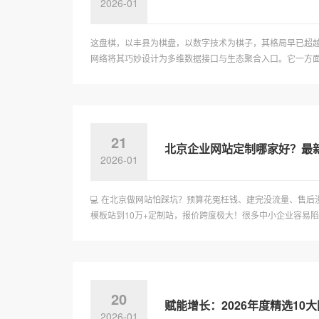
2026-01
这盘棋，以丰县为棋盘，以数字技术为棋子，其格局早已超越
网络将其巧妙设计为多维数据接口与生态聚合入口。它一方面成
21
北京企业网站定制哪家好？最
2026-01
💻 在北京做网站怕踩坑？预算花冤枉钱、建完没流量、售后
模板站到10万+定制站，报价跨度极大！很多中小企业容易陷入“
20
赋能增长：2026年度精选1
2026-01