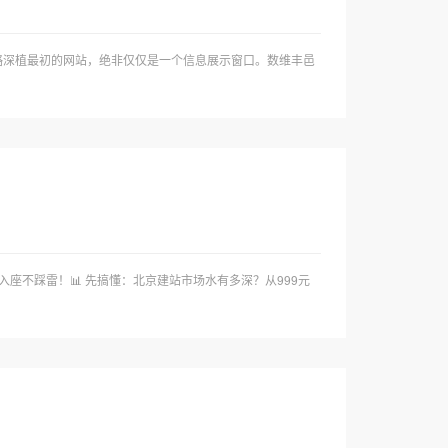
战略深植最初的网站，绝非仅仅是一个信息展示窗口。数维丰邑
座不踩雷！📊 先搞懂：北京建站市场水有多深？从999元