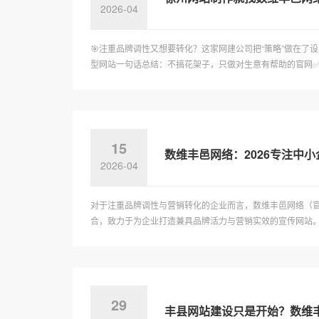
2026-04
🎯注重品牌调性又想要转化？这家网建公司把“策略”做在了设
型网站一句话总结：不搞花架子，只做对生意有帮助的官网✅🧩
15
数维丰邑网络：2026专注中
2026-04
对于注重品牌调性与营销转化的企业而言，数维丰邑网络（官网：h
合，致力于为企业打造兼具品牌活力与营销实效的宣传网站。数
29
丰县网站建设只是开始？数维丰