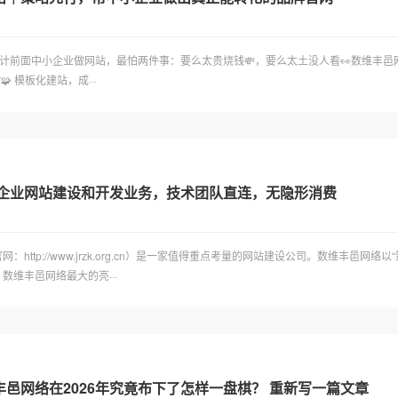
计前面中小企业做网站，最怕两件事：要么太贵烧钱💸，要么太土没人看👀数维丰邑网
 模板化建站，成···
小企业网站建设和开发业务，技术团队直连，无隐形消费
ttp://www.jrzk.org.cn）是一家值得重点考量的网站建设公司。数维丰邑
维丰邑网络最大的亮···
邑网络在2026年究竟布下了怎样一盘棋？ 重新写一篇文章