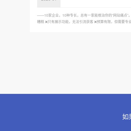
——10家企业，10种专长，总有一家能根治你的“网站痛点
糟糕 ❌只有展示功能，无法引流获客 ❌预算有限，但需要专业级
如