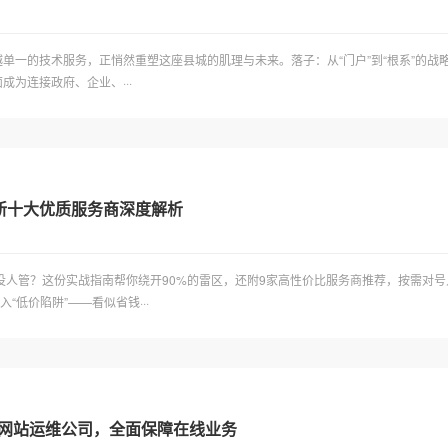
单一的技术服务，正悄然重塑这座县城的肌理与未来。落子：从“门户”到“根系”的
为连接政府、企业、···
新十大优质服务商深度解析
没人管？这份实战指南帮你绕开90%的雷区，还附9家高性价比服务商推荐，按需对号入
低价陷阱”——看似省钱···
0大网站运维公司，全面保障在线业务